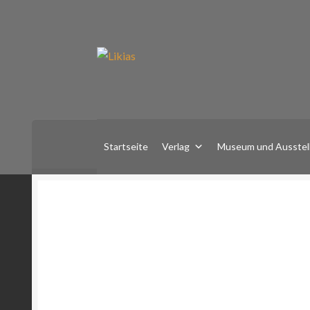
Zur
Zum
Navigation
Inhalt
springen
springen
Startseite
Verlag
Museum und Ausstel