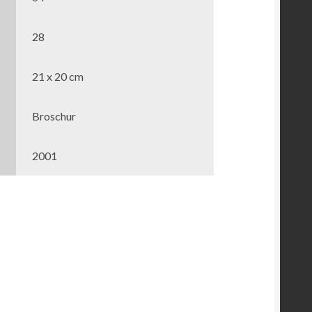
28
21 x 20 cm
Broschur
2001