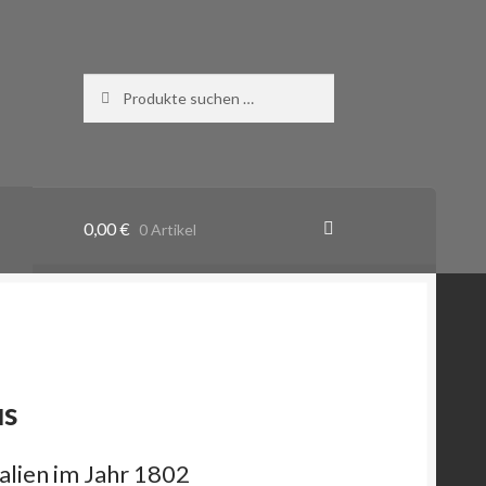
Suchen
Suchen
nach:
0,00
€
0 Artikel
us
talien im Jahr 1802