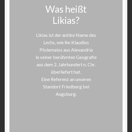
Was heißt
Likias?
Likias ist der antike Name des
Lechs, wie ihn Klaudios
Ptolemaios aus Alexandria
in seiner berühmten Geografie
aus dem 2. Jahrhundert n. Chr.
überliefert hat.
Eine Referenz an unseren
Standort Friedberg bei
Augsburg.