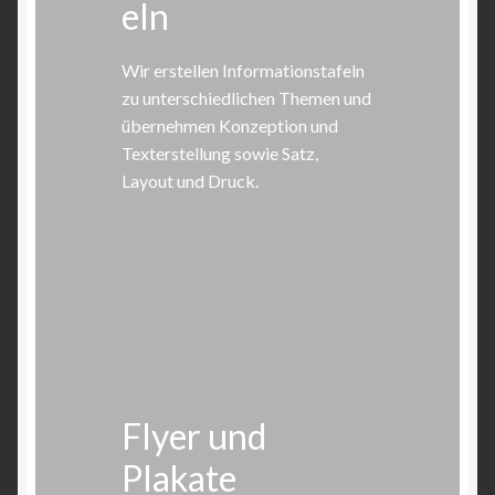
eln
Wir erstellen Informationstafeln
zu unterschiedlichen Themen und
übernehmen Konzeption und
Texterstellung sowie Satz,
Layout und Druck.
Flyer und
Plakate