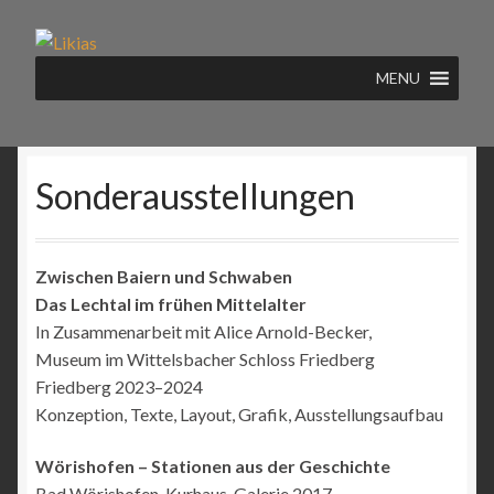
Zur
Zum
Navigation
Inhalt
MENU
springen
springen
Sonderausstellungen
Zwischen Baiern und Schwaben
Das Lechtal im frühen Mittelalter
In Zusammenarbeit mit Alice Arnold-Becker,
Museum im Wittelsbacher Schloss Friedberg
Friedberg 2023–2024
Konzeption, Texte, Layout, Grafik, Ausstellungsaufbau
Wörishofen – Stationen aus der Geschichte
Bad Wörishofen, Kurhaus-Galerie 2017