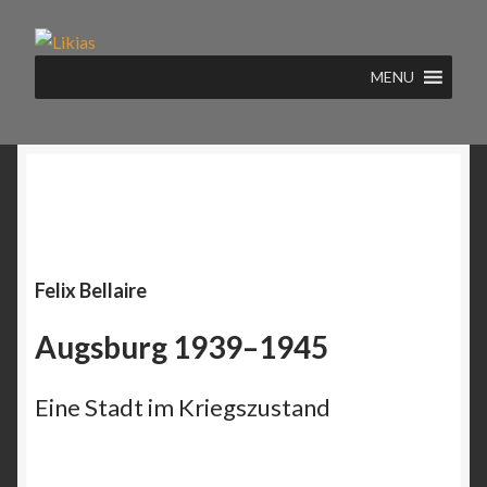
Zur
Zum
Navigation
Inhalt
MENU
springen
springen
Felix Bellaire
Augsburg 1939–1945
Eine Stadt im Kriegszustand