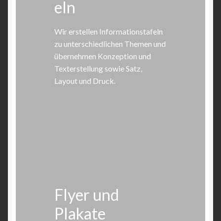
eln
Wir erstellen Informationstafeln
zu unterschiedlichen Themen und
übernehmen Konzeption und
Texterstellung sowie Satz,
Layout und Druck.
Flyer und
Plakate