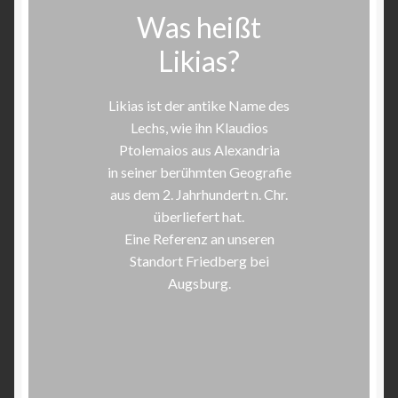
Was heißt
Likias?
Likias ist der antike Name des
Lechs, wie ihn Klaudios
Ptolemaios aus Alexandria
in seiner berühmten Geografie
aus dem 2. Jahrhundert n. Chr.
überliefert hat.
Eine Referenz an unseren
Standort Friedberg bei
Augsburg.