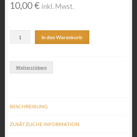
10,00
€
inkl. Mwst.
Wolfgang
In den Warenkorb
Czysz“Steinguth-
Fabrique
Louisensruh”
Menge
Weiterstöbern
BESCHREIBUNG
ZUSÄTZLICHE INFORMATION