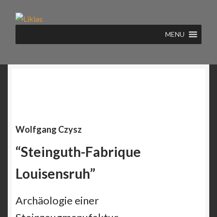
Zur
Zum
Navigation
Inhalt
MENU
springen
springen
Wolfgang Czysz
“Steinguth-Fabrique
Louisensruh”
Archäologie einer