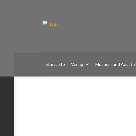
Zur
Zum
Navigation
Inhalt
springen
springen
Startseite
Verlag
Museum und Ausstel