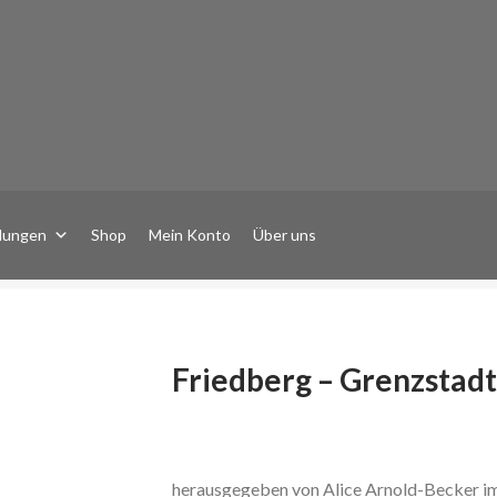
lungen
Shop
Mein Konto
Über uns
Friedberg – Grenzstad
herausgegeben von Alice Arnold-Becker im