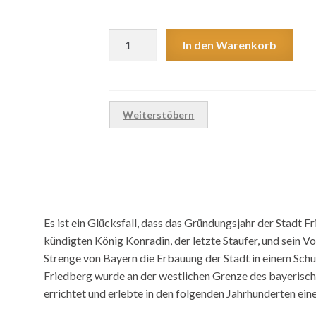
Alice
In den Warenkorb
Arnold-
Becker
(Hg.)Friedberg
–
Weiterstöbern
Grenzstadt
am
Lech
Menge
Es ist ein Glücksfall, dass das Gründungsjahr der Stadt 
kündigten König Konradin, der letzte Staufer, und sein 
Strenge von Bayern die Erbauung der Stadt in einem Schu
Friedberg wurde an der westlichen Grenze des bayeri
errichtet und erlebte in den folgenden Jahrhunderten ein