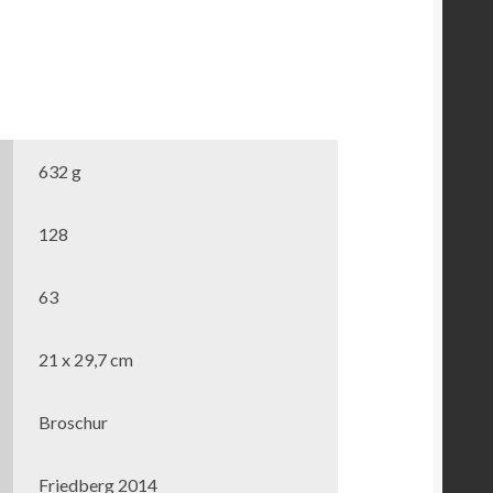
632 g
128
63
21 x 29,7 cm
Broschur
Friedberg 2014