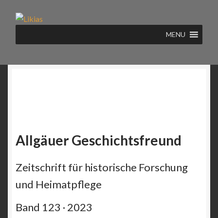
Zur
Zum
Navigation
Inhalt
MENU
springen
springen
Allgäuer Geschichtsfreund
Zeitschrift für historische Forschung
und Heimatpflege
Band 123 · 2023